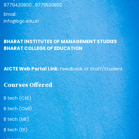
,
9779420800
9779520800
Email :
info@bgc.edu.in
BHARAT INSTITUTES OF MANAGEMENT STUDIES
BHARAT COLLEGE OF EDUCATION
AICTE Web Portal Link:
Feedback of Staff/Student
Courses Offered
B tech (CSE)
B tech (Civil)
B tech (ME)
B tech (EE)