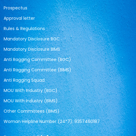
Prospectus
Approval letter
Rules & Regulations
Mandatory Disclosure BGC
Mandatory Disclosure BIMS
Anti Ragging Committee (BGC)
Anti Ragging Committee (BIMS)
Anti Ragging Squad
MOU With Industry (BGC)
MOU With Industry (BIMS)
Other Committees (BIMS)
Woman Helpline Number (24*7): 9357460187