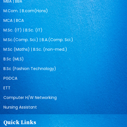
MBA | BBA
M.Com. | B.com(Hons)
MCA | BCA
M.Sc. (IT) | B.Sc. (IT)
M.Sc.(Comp. Sci.) | B.A.(Comp. Sci.)
M.Sc (Maths) | B.Sc. (non-med.)
B.Sc (MLS)
B.Sc (Fashion Technology)
PGDCA
ETT
Computer H/W Networking
Nursing Assistant
Quick Links